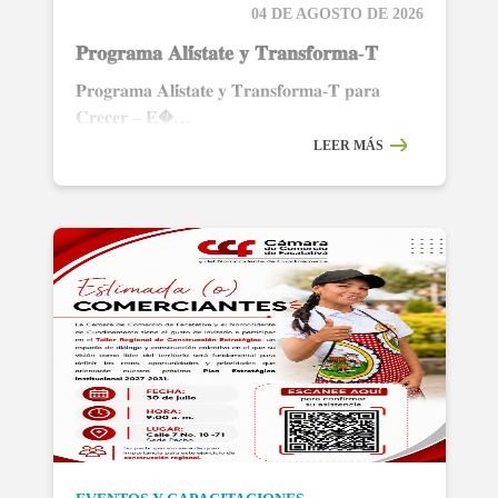
04 DE AGOSTO DE 2026
𝐏𝐫𝐨𝐠𝐫𝐚𝐦𝐚 𝐀𝐥𝐢́𝐬𝐭𝐚𝐭𝐞 𝐲 𝐓𝐫𝐚𝐧𝐬𝐟𝐨𝐫𝐦𝐚-𝐓
𝐏𝐫𝐨𝐠𝐫𝐚𝐦𝐚 𝐀𝐥𝐢́𝐬𝐭𝐚𝐭𝐞 𝐲 𝐓𝐫𝐚𝐧𝐬𝐟𝐨𝐫𝐦𝐚-𝐓 𝐩𝐚𝐫𝐚
𝐂𝐫𝐞𝐜𝐞𝐫 – 𝐄�…
LEER MÁS