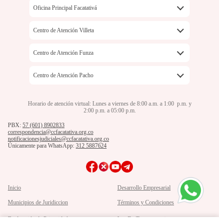
Oficina Principal Facatativá
Carrera 3 No. 4-60
Centro de Atención Villeta
57+601+8902833
Carrera 9 No 5-17
Centro de Atención Funza
Lunes a viernes de 8:00 am a 1:00 pm y de
57+601+8902833
2:00pm a 5:00 pm
Carrera 17B No 16-91
Centro de Atención Pacho
Lunes a viernes de 8:00 am a 1:00 pm y de
57+601+8902833
2:00pm a 5:00 pm
Calle 7 No. 18 -71
Horario de atención virtual: Lunes a viernes de 8:00 a.m. a 1:00 p.m. y
Lunes a viernes de 8:00 am a 1:00 pm y de
2:00 p.m. a 05:00 p.m.
57+601+8902833
2:00pm a 5:00 pm
PBX:
57 (601) 8902833
Lunes a viernes de 8:00 am a 1:00 pm y de
correspondencia@ccfacatativa.org.co
2:00pm a 5:00 pm
notificacionesjudiciales@ccfacatativa.org.co
Únicamente para WhatsApp:
312 5887624
Inicio
Desarrollo Empresarial
Municipios de Juridiccion
Términos y Condiciones