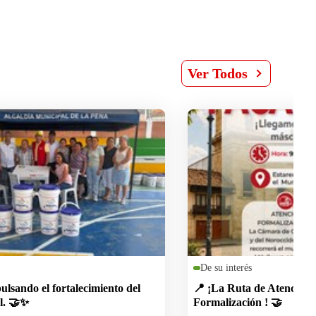
Ver Todos
De su interés
lsando el fortalecimiento del
📍 ¡La Ruta de Atención I
l. 🤝✨
Formalización ! 🤝