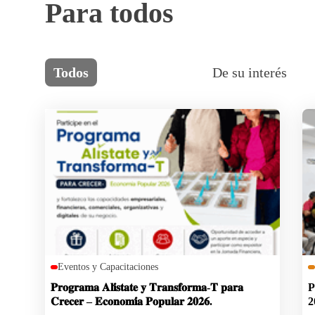
Para todos
Todos
De su interés
Eventos y Capacitaciones
𝐏𝐫𝐨𝐠𝐫𝐚𝐦𝐚 𝐀𝐥𝐢́𝐬𝐭𝐚𝐭𝐞 𝐲 𝐓𝐫𝐚𝐧𝐬𝐟𝐨𝐫𝐦𝐚-𝐓 𝐩𝐚𝐫𝐚
P
𝐂𝐫𝐞𝐜𝐞𝐫 – 𝐄𝐜𝐨𝐧𝐨𝐦𝐢́𝐚 𝐏𝐨𝐩𝐮𝐥𝐚𝐫 𝟐𝟎𝟐𝟔.
2