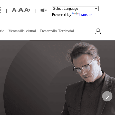
Powered by
Translate
rio
Ventanilla virtual
Desarrollo Territorial
Contactanos
Denuncia
erés
 y de talento