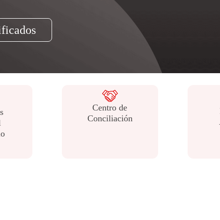
Mecanismo de contacto con el
Información de la 
sujeto obligado
Información Específica Para
Participa
Grupos De Interés
Centro de
s
Conciliación
l
io