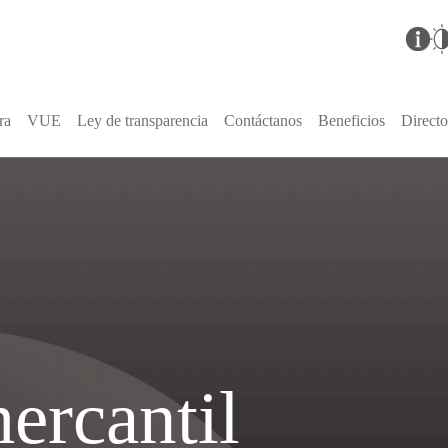
ra
VUE
Ley de transparencia
Contáctanos
Beneficios
Directo
ra Cámara
Ley de transparencia
Contáctanos
Control interno
Nuestra Cámara
PQRS
Juridica
s y tarifas
Planeación
Municipios de Juridicción
Preguntas frecuentes
Presupuesto
rectiva y Colaboradores
Normatividad
Observatorio Económico
Contrataciones
Tramites y Servicios
Información de Int
Instrumentos de la gestión
Estructura organica
pública
humano