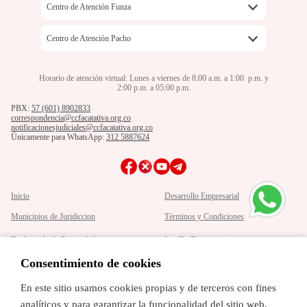
Carrera 9 No 5-17
Centro de Atención Funza
Lunes a viernes de 8:00 am a 1:00 pm y de
57+601+8902833
2:00pm a 5:00 pm
Carrera 17B No 16-91
Centro de Atención Pacho
Lunes a viernes de 8:00 am a 1:00 pm y de
57+601+8902833
2:00pm a 5:00 pm
Calle 7 No. 18 -71
Horario de atención virtual: Lunes a viernes de 8:00 a.m. a 1:00 p.m. y
Lunes a viernes de 8:00 am a 1:00 pm y de
2:00 p.m. a 05:00 p.m.
57+601+8902833
2:00pm a 5:00 pm
PBX:
57 (601) 8902833
Lunes a viernes de 8:00 am a 1:00 pm y de
correspondencia@ccfacatativa.org.co
2:00pm a 5:00 pm
notificacionesjudiciales@ccfacatativa.org.co
Únicamente para WhatsApp:
312 5887624
Inicio
Desarrollo Empresarial
Municipios de Juridiccion
Términos y Condiciones
Declaración de Privacidad
Ley De Transparencia
Politica de Tratamiento de Datos
Mapa del Sitio
Consentimiento de cookies
Personales
En este sitio usamos cookies propias y de terceros con fines
Cámara de Comercio de Facatativá
analíticos y para garantizar la funcionalidad del sitio web,