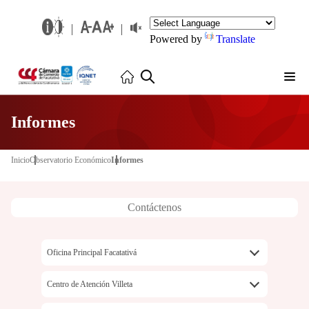
Powered by
Translate
Informes
Inicio
Observatorio Económico
Informes
Contáctenos
Oficina Principal Facatativá
Carrera 3 No. 4-60
Centro de Atención Villeta
57+601+8902833