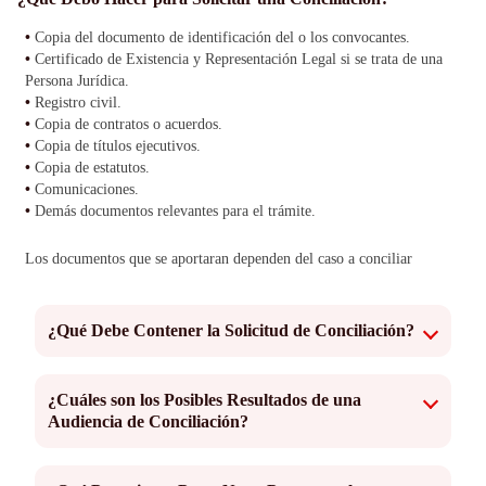
•
Copia del documento de identificación del o los convocantes.
•
Certificado de Existencia y Representación Legal si se trata de una
Persona Jurídica.
•
Registro civil.
•
Copia de contratos o acuerdos.
•
Copia de títulos ejecutivos.
•
Copia de estatutos.
•
Comunicaciones.
•
Demás documentos relevantes para el trámite.
Los documentos que se aportaran dependen del caso a conciliar
¿Qué Debe Contener la Solicitud de Conciliación?
DATOS DEL CONVOCANTE (parte que solicita la
¿Cuáles son los Posibles Resultados de una
audiencia)
Audiencia de Conciliación?
Nombre, dirección, edad, numero de cedula, lugar de
expedición, dirección estrato, ciudad, departamento, estado
civil, escolaridad, ocupación, numero de celular, correo
Una vez realizada la audiencia, la misma puede terminar con
electrónico y teléfono