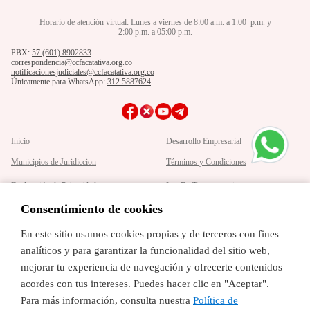
57+601+8902833
2:00pm a 5:00 pm
definitiva.
Calle 7 No. 18 -71
Horario de atención virtual: Lunes a viernes de 8:00 a.m. a 1:00 p.m. y
Lunes a viernes de 8:00 am a 1:00 pm y de
2:00 p.m. a 05:00 p.m.
57+601+8902833
Recibida el acta por parte del Centro, esta deberá, registrase
2:00pm a 5:00 pm
en el Sistema de Información de la Conciliación del
PBX:
57 (601) 8902833
Lunes a viernes de 8:00 am a 1:00 pm y de
Ministerio de Justicia y del Derecho.
correspondencia@ccfacatativa.org.co
2:00pm a 5:00 pm
notificacionesjudiciales@ccfacatativa.org.co
Únicamente para WhatsApp:
312 5887624
Inicio
Desarrollo Empresarial
Municipios de Juridiccion
Términos y Condiciones
Declaración de Privacidad
Ley De Transparencia
Politica de Tratamiento de Datos
Mapa del Sitio
Consentimiento de cookies
Personales
En este sitio usamos cookies propias y de terceros con fines
Cámara de Comercio de Facatativá
analíticos y para garantizar la funcionalidad del sitio web,
mejorar tu experiencia de navegación y ofrecerte contenidos
La Cámara de Comercio de Facatativá es una organización privada, gremial y sin ánimo
de lucro dedicada fundamentalmente a prestar servicios delegados por el estado de alta
acordes con tus intereses. Puedes hacer clic en "Aceptar".
calidad de manera eficiente.
Para más información, consulta nuestra
Política de